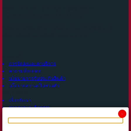
เปิดทำการ จันทร์ - เสาร์ เว้นวันหยุดนักขัตฤกษ์
เวลา 8.30 - 17.00 น. พัก 12.00 -13.00 น.
*เยี่ยมชมโชว์รูม เพื่อความสะดวก กรุณาโทรนัดล่วงหน้า
เพื่อการต้อนรับอย่างเต็มที่ / Appointment
ดูแลลูกค้า
การจัดส่งและค่าบริการ
คำถามที่พบบ่อย
นโยบายการรับประกันสินค้า
นโยบายความเป็นส่วนตัว
ข้อมูลเพิ่มเติม
เกี่ยวกับเรา
ข่าวสารและกิจกรรม
×
ร่วมงานกับเรา
Signup for Newsletter