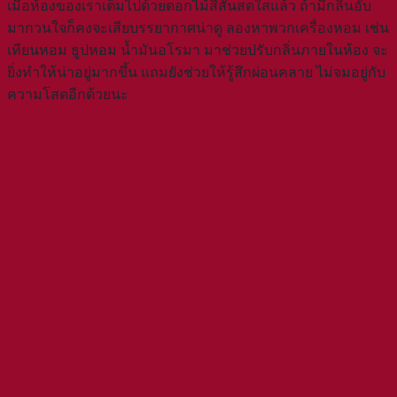
เมื่อห้องของเราเต็มไปด้วยดอกไม้สีสันสดใสแล้ว ถ้ามีกลิ่นอับ
มากวนใจก็คงจะเสียบรรยากาศน่าดู ลองหาพวกเครื่องหอม เช่น
เทียนหอม ธูปหอม น้ำมันอโรมา มาช่วยปรับกลิ่นภายในห้อง จะ
ยิ่งทำให้น่าอยู่มากขึ้น แถมยังช่วยให้รู้สึกผ่อนคลาย ไม่จมอยู่กับ
ความโสดอีกด้วยนะ