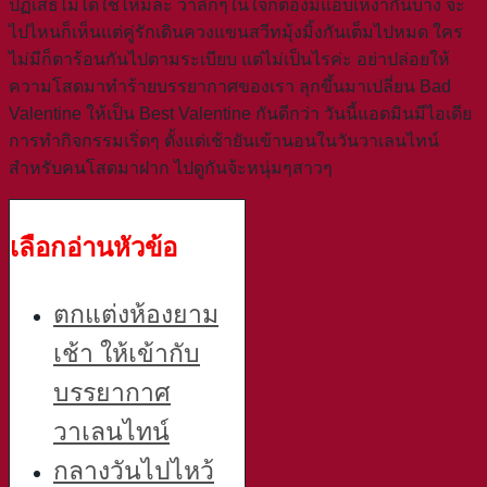
ปฏิเสธไม่ได้ใช่ไหมล่ะ ว่าลึกๆในใจก็ต้องมีแอบเหงากันบ้าง จะ
ไปไหนก็เห็นแต่คู่รักเดินควงแขนสวีทมุ้งมิ้งกันเต็มไปหมด ใคร
ไม่มีก็ตาร้อนกันไปตามระเบียบ แต่ไม่เป็นไรค่ะ อย่าปล่อยให้
ความโสดมาทำร้ายบรรยากาศของเรา ลุกขึ้นมาเปลี่ยน Bad
Valentine ให้เป็น Best Valentine กันดีกว่า วันนี้แอดมินมีไอเดีย
การทำกิจกรรมเริ่ดๆ ตั้งแต่เช้ายันเข้านอนในวันวาเลนไทน์
สำหรับคนโสดมาฝาก ไปดูกันจ้ะหนุ่มๆสาวๆ
เลือกอ่านหัวข้อ
ตกแต่งห้องยาม
เช้า ให้เข้ากับ
บรรยากาศ
วาเลนไทน์
กลางวันไปไหว้