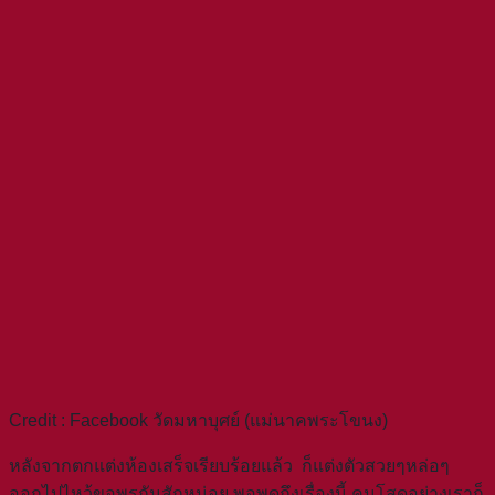
Credit : Facebook วัดมหาบุศย์ (แม่นาคพระโขนง)
หลังจากตกแต่งห้องเสร็จเรียบร้อยแล้ว ก็แต่งตัวสวยๆหล่อๆ
ออกไปไหว้ขอพรกันสักหน่อย พอพูดถึงเรื่องนี้ คนโสดอย่างเราก็