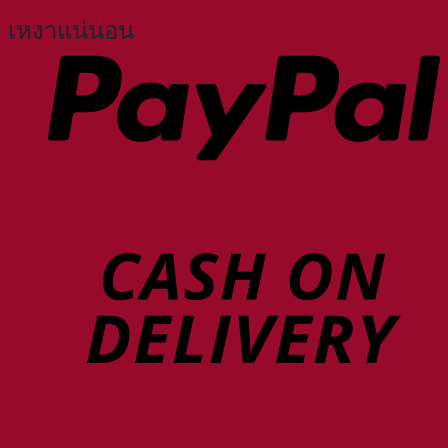
เหงาแน่นอน