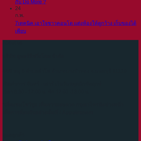
กับ Do More ?
24
ก.พ.
7เทคนิค เอาใจชาวคอนโด แต่งห้องให้ดูกว้าง เก็บของได้
เพียบ
About us
บริษัท ดูมอร์ลิฟวิ่งโฮม จำกัด
44/6 หมู่ 6 ตำบลลำโพ อำเภอบางบัวทอง จ.นนทบุรี 11110
เปิดทำการ จันทร์ - เสาร์ เว้นวันหยุดนักขัตฤกษ์
เวลา 8.30 - 17.00 น. พัก 12.00 -13.00 น.
*เยี่ยมชมโชว์รูม เพื่อความสะดวก กรุณาโทรนัดล่วงหน้า
เพื่อการต้อนรับอย่างเต็มที่ / Appointment
ดูแลลูกค้า