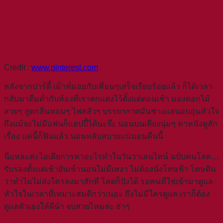
Credit :
www.pinterest.com
หลังจากปาร์ตี้ เม้าท์มอยกับเพื่อนๆเสร็จเรียบร้อยแล้ว ก็ได้เวลา
กลับมาดื่มด่ำกับห้องที่เราตกแต่งไว้ตั้งแต่ตอนเช้า มองดอกไม้
สวยๆ สูดกลิ่นหอมๆ ไฟสลัวๆ บรรยากาศมันช่างแสนอบอุ่นหัวใจ
ถึงแม้จะไม่มีแฟนก็แฮปปี้ได้นะจ๊ะ นอนบนเตียงนุ่มๆ หาหนังดูสัก
เรื่อง แค่นี้ก็ฟินแล้ว นอนหลับสบายแน่นอนคืนนี้
นี่แหละค่ะไอเดียการหาอะไรทำในวันวาเลนไทน์ ฉบับคนโสด…
รับรองตั้งแต่เช้ายันเข้านอนไม่มีเหงา ไม่ต้องนั่งโทษฟ้า โทษดิน
ว่าทำไมไม่ส่งใครลงมาสักที โสดก็ปังได้ รอคนที่ใช่เข้ามาดูแล
หัวใจในเวลาที่เหมาะสมดีกว่าเนอะ ถึงไม่มีใครดูแล เราก็ต้อง
ดูแลตัวเองให้ดีน้า จบสวยไหมล่ะ ฮ่าๆ